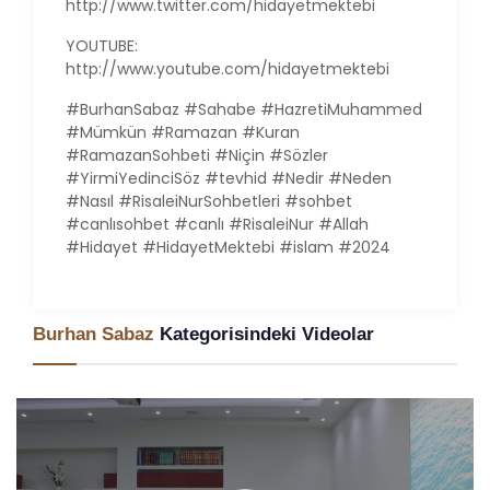
http://www.twitter.com/hidayetmektebi
YOUTUBE:
http://www.youtube.com/hidayetmektebi
#BurhanSabaz #Sahabe #HazretiMuhammed
#Mümkün #Ramazan #Kuran
#RamazanSohbeti #Niçin #Sözler
#YirmiYedinciSöz #tevhid #Nedir #Neden
#Nasıl #RisaleiNurSohbetleri #sohbet
#canlısohbet #canlı #RisaleiNur #Allah
#Hidayet #HidayetMektebi #islam #2024
Burhan Sabaz
Kategorisindeki Videolar