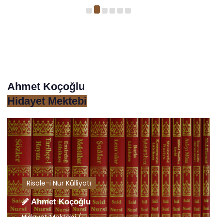
Ahmet Koçoğlu
Hidayet Mektebi
Risale-i Nur Külliyatı
Ahmet Koçoğlu