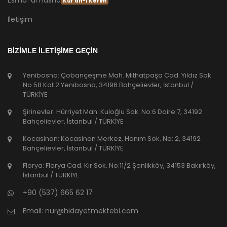
Kur'an-ı Kerim
İletişim
BİZİMLE İLETİŞİME GEÇİN
Yenibosna: Çobançeşme Mah. Mithatpaşa Cad. Yıldız Sok.
No.58 Kat.2 Yenibosna, 34196 Bahçelievler, İstanbul /
TÜRKİYE
Şirinevler: Hürriyet Mah. Kuloğlu Sok. No:6 Daire:7, 34192
Bahçelievler, İstanbul / TÜRKİYE
Kocasinan: Kocasinan Merkez, Hanım Sok. No: 2, 34192
Bahçelievler, İstanbul / TÜRKİYE
Florya: Florya Cad. Kır Sok. No:11/2 Şenlikköy, 34153 Bakırköy,
İstanbul / TÜRKİYE
+90 (537) 665 62 17
Email:
nur@hidayetmektebi.com