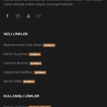
'ndan istifade edilen bilgiler paylaşılmaktadır.
HIZLI LİNKLER
Muhammed Said Aslan
Sohbet
Metin Duymaz
Sohbet
Osman Bostan
Sohbet
Süleyman Malkoç
Sohbet
Şener Dilek
Sohbet
KULLANIŞLI LİNKLER
Esma-ül Hüsna