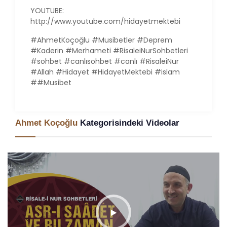
YOUTUBE:
http://www.youtube.com/hidayetmektebi
#AhmetKoçoğlu #Musibetler #Deprem
#Kaderin #Merhameti #RisaleiNurSohbetleri
#sohbet #canlısohbet #canlı #RisaleiNur
#Allah #Hidayet #HidayetMektebi #islam
##Musibet
Ahmet Koçoğlu
Kategorisindeki Videolar