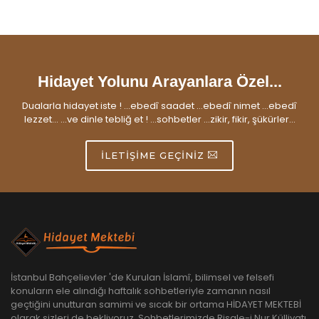
Hidayet Yolunu Arayanlara Özel...
Dualarla hidayet iste ! ...ebedî saadet ...ebedî nimet ...ebedî
lezzet... ...ve dinle tebliğ et ! ...sohbetler ...zikir, fikir, şükürler...
İLETIŞIME GEÇINIZ
İstanbul Bahçelievler 'de Kurulan İslamî, bilimsel ve felsefi
konuların ele alındığı haftalık sohbetleriyle zamanın nasıl
geçtiğini unutturan samimi ve sıcak bir ortama HİDAYET MEKTEBİ
olarak sizleri de bekliyoruz. Sohbetlerimizde Risale-i Nur Külliyatı