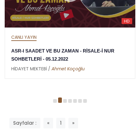
HD
CANLI YAYIN
ASR-I SAADET VE BU ZAMAN - RİSALE-İ NUR
SOHBETLERİ - 05.12.2022
HİDAYET MEKTEBİ /
Ahmet Koçoğlu
Sayfalar :
«
1
»