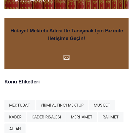
Hidayet Mektebi /
Türkçe Sohbetler
Hidayet Mektebi Ailesi Ile Tanışmak Için Bizimle
Iletişime Geçin!
Konu Etiketleri
MEKTUBAT
YİRMİ ALTINCI MEKTUP
MUSİBET
KADER
KADER RİSALESİ
MERHAMET
RAHMET
ALLAH