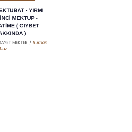
EKTUBAT - YİRMİ
KİNCİ MEKTUP -
ATİME ( GIYBET
AKKINDA )
DAYET MEKTEBİ /
Burhan
baz