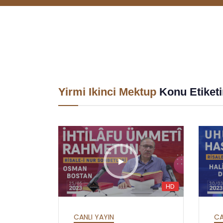
Yirmi Ikinci Mektup
Konu Etiketi
HD
HD
HD
HAFTALIK SOHBETLER
A
MEKTUBAT - YİRMİ
CANLI YAYIN
CA