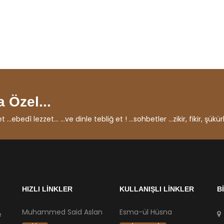
 Özel...
ebedî lezzet... ...ve dinle tebliğ et ! ...sohbetler ...zikir, fikir, şükürl
HIZLI LİNKLER
KULLANIŞLI LİNKLER
B
Muhammed Said Aslan
Esma-ül Hüsna
e