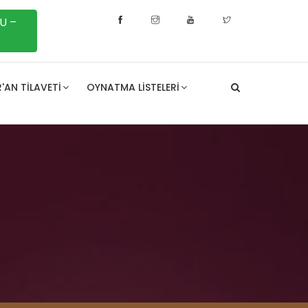
U –
'AN TILAVETI
OYNATMA LISTELERI