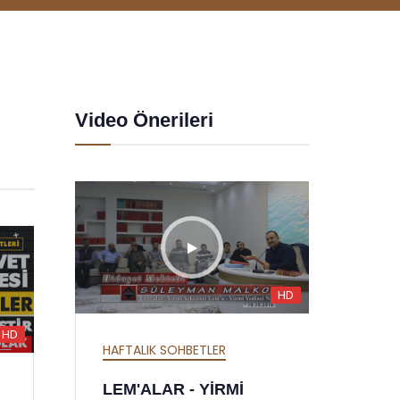
Video Önerileri
HD
HD
HD
HAFTALIK SOHBETLER
HAF
MEKTUBAT - YİRMİ
SÖ