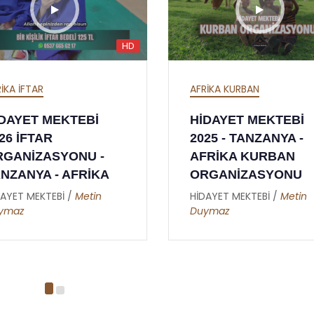
HD
FRİKA KURBAN
CANLI YAYIN
İDAYET MEKTEBİ
SÜNNETİ SENİYE
025 - TANZANYA -
DÜNYA SAADETİN
AFRİKA KURBAN
VESİLEDİR - RİSAL
ORGANİZASYONU
NUR SOHBETLERİ 
28.05.2024
İDAYET MEKTEBİ /
Metin
uymaz
HİDAYET MEKTEBİ /
Ade
Altunkaynak