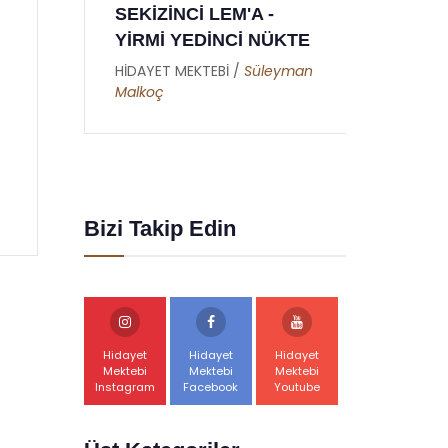
DOKUZUNCU MEKTUP
YE
ÜKTE
- RAMAZAN RİSALESİ
YE
- ALTINCI NÜKTE
eyman
HİD
Dur
HİDAYET MEKTEBİ /
Abdullah
Akbaş
Bizi Takip Edin
Hidayet
Hidayet
Hidayet
Mektebi
Mektebi
Mektebi
Instagram
Facebook
Youtube