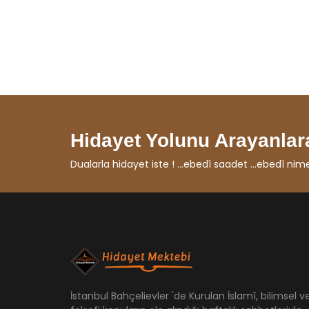
Hidayet Yolunu Arayanlara
Dualarla hidayet iste ! ...ebedî saadet ...ebedî nimet ...
İstanbul Bahçelievler 'de Kurulan İslamî, bilimsel v