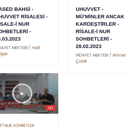
ALLAH'IN İSİMLERİ -
SEKİZİNCİ LEM'A -
ASED BAHSİ -
UHUVVET -
ER RAHMAN - 02
YİRMİ YEDİNCİ N
HUVVET RİSALESİ -
MÜ'MİNLER ANCAK
HİDAYET MEKTEBİ /
Esma-ül
HİDAYET MEKTEBİ /
Sül
İSALE-İ NUR
KARDEŞTİRLER -
Hüsna
Malkoç
OHBETLERİ -
RİSALE-İ NUR
0.03.2023
SOHBETLERİ -
28.02.2023
DAYET MEKTEBİ /
Halil
lgar
HİDAYET MEKTEBİ /
Ahmet
Çolak
HD
FTALIK SOHBETLER