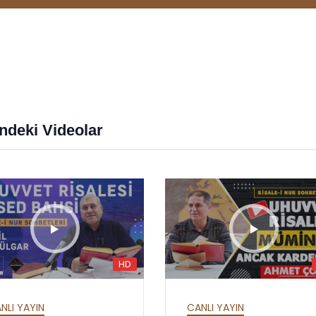
ndeki Videolar
HD
HD
LLAH'IN İSİMLERİ
HAFTALIK SOHBETLER
ESMA-ÜL HÜSNA -
LEM'ALAR - YİRMİ
NLI YAYIN
CANLI YAYIN