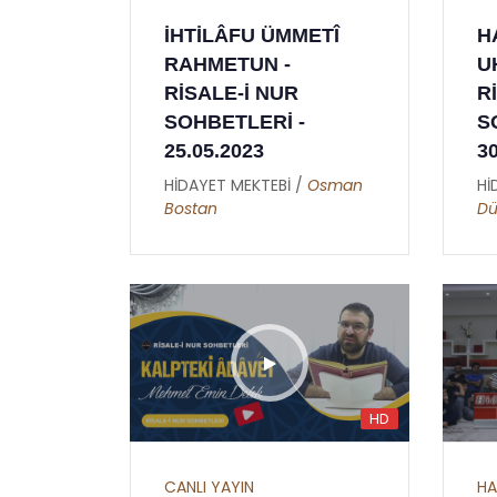
İKİNCİ MEKTUP -
İHTİLÂFU ÜMMETÎ
H
İNCİ
HATİME ( GIYBET
RAHMETUN -
U
Cİ
HAKKINDA )
RİSALE-İ NUR
R
HİDAYET MEKTEBİ /
Burhan
SOHBETLERİ -
S
Sabaz
sman
25.05.2023
3
HİDAYET MEKTEBİ /
Osman
Hİ
Bostan
Dü
HD
CANLI YAYIN
HA