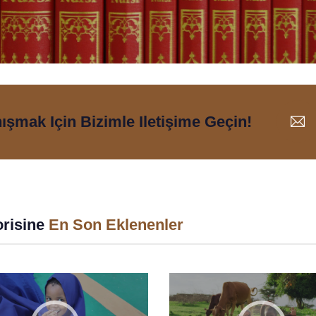
nışmak Için Bizimle Iletişime Geçin!
risine
En Son Eklenenler