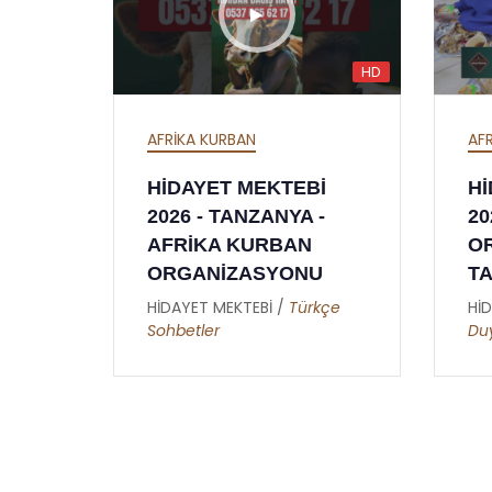
HD
HD
AFRİKA İFTAR
A
Bİ
HİDAYET MEKTEBİ
H
 -
2026 İFTAR
2
N
ORGANİZASYONU -
U
TANZANYA - AFRİKA
rkçe
HİDAYET MEKTEBİ /
Metin
H
Duymaz
D