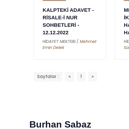
KALPTEKİ ADAVET -
M
RİSALE-İ NUR
İ
SOHBETLERİ -
H
12.12.2022
H
HİDAYET MEKTEBİ /
Mehmet
Hİ
Emin Delek
Sa
Sayfalar :
«
1
»
Burhan Sabaz