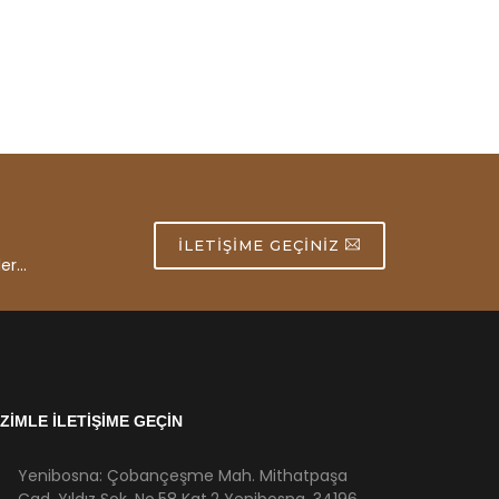
İLETIŞIME GEÇINIZ
er...
İZİMLE İLETİŞİME GEÇİN
Yenibosna: Çobançeşme Mah. Mithatpaşa