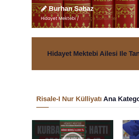
Burhan Sabaz
Hidayet Mektebi /
Türkçe Sohbetler
Hidayet Mektebi Ailesi Ile Ta
Risale-I Nur Külliyatı
Ana Katego