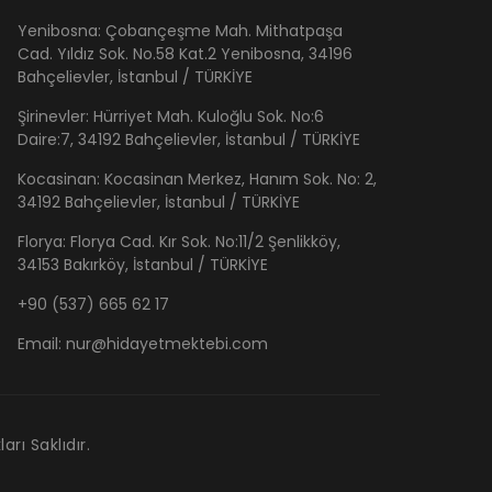
Yenibosna: Çobançeşme Mah. Mithatpaşa
Cad. Yıldız Sok. No.58 Kat.2 Yenibosna, 34196
Bahçelievler, İstanbul / TÜRKİYE
Şirinevler: Hürriyet Mah. Kuloğlu Sok. No:6
Daire:7, 34192 Bahçelievler, İstanbul / TÜRKİYE
Kocasinan: Kocasinan Merkez, Hanım Sok. No: 2,
34192 Bahçelievler, İstanbul / TÜRKİYE
Florya: Florya Cad. Kır Sok. No:11/2 Şenlikköy,
34153 Bakırköy, İstanbul / TÜRKİYE
+90 (537) 665 62 17
Email:
nur@hidayetmektebi.com
rı Saklıdır.