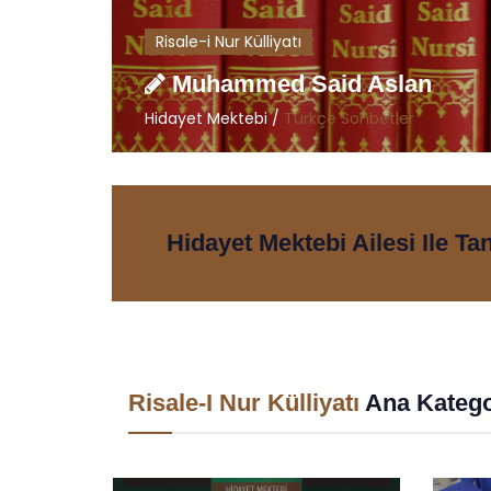
Risale-i Nur Külliyatı
Muhammed Said Aslan
Hidayet Mektebi /
Türkçe Sohbetler
Hidayet Mektebi Ailesi Ile Ta
Risale-I Nur Külliyatı
Ana Katego