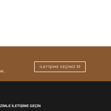
İLETIŞIME GEÇINIZ
er...
İZİMLE İLETİŞİME GEÇİN