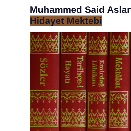
Muhammed Said Asla
Hidayet Mektebi