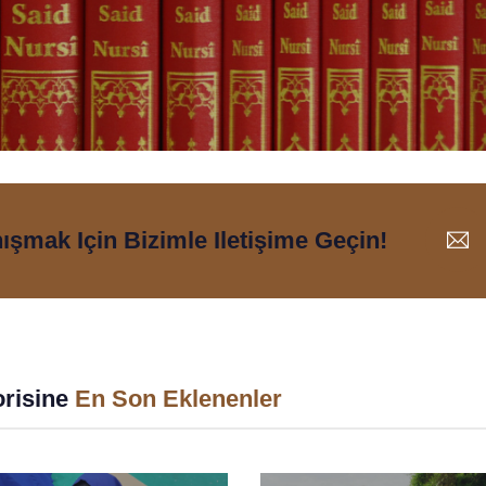
nışmak Için Bizimle Iletişime Geçin!
risine
En Son Eklenenler