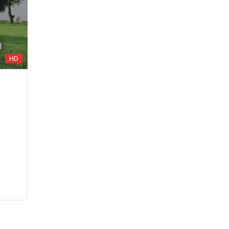
HD
HD
LÂHİKA DERSLERİ
E
HÂLIKINI RÂZI ETTİ
İNE
İSEN - LÂHİKA DERSİ -
SALE-İ
RİSALE-İ NUR
İ -
SOHBETLERİ -
23.05.2024
dem
HİDAYET MEKTEBİ /
Şener
Dilek