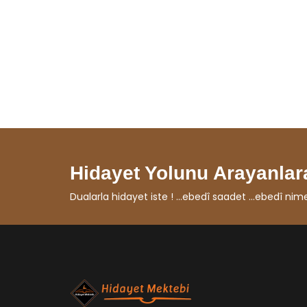
Hidayet Yolunu Arayanlara
Dualarla hidayet iste ! ...ebedî saadet ...ebedî nimet ...