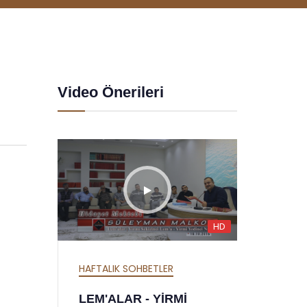
Video Önerileri
HD
HD
R
HAFTALIK SOHBETLER
RMİ
MEKTUBAT - YİRMİ