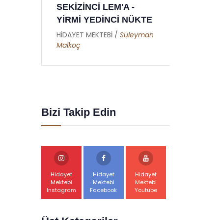
A -
DOKUZUNCU MEKTUP
 NÜKTE
- RAMAZAN RİSALESİ
- ALTINCI NÜKTE
Süleyman
HİDAYET MEKTEBİ /
Abdullah
Akbaş
Bizi Takip Edin
Hidayet
Hidayet
Hidayet
Mektebi
Mektebi
Mektebi
Instagram
Facebook
Youtube