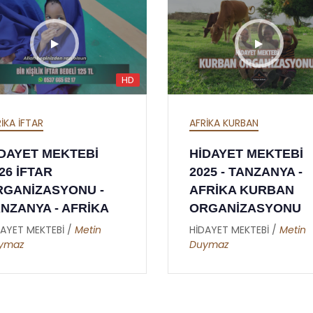
HD
AFRİKA KURBAN
CANLI YAYIN
HİDAYET MEKTEBİ
SÜNNETİ SENİY
2025 - TANZANYA -
DÜNYA SAADET
AFRİKA KURBAN
VESİLEDİR - Rİ
ORGANİZASYONU
NUR SOHBETLER
28.05.2024
HİDAYET MEKTEBİ /
Metin
Duymaz
HİDAYET MEKTEBİ /
A
Altunkaynak