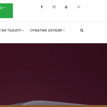
U –
'AN TILAVETI
OYNATMA LISTELERI