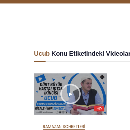
Ucub
Konu Etiketindeki Videola
HD
HD
HD
LER
HAFTALIK SOHBETLER
R
MEKTUBAT - YİRMİ
RAMAZAN SOHBETLERİ