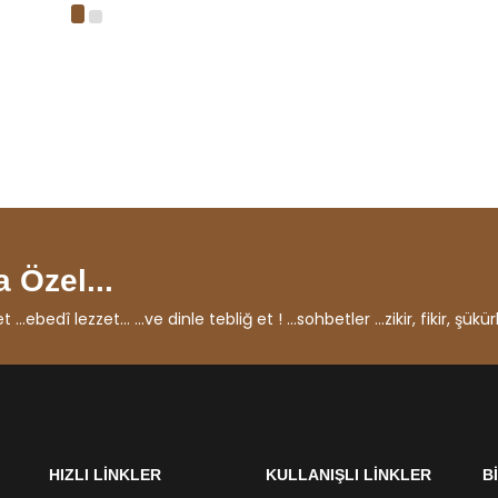
 Özel...
ebedî lezzet... ...ve dinle tebliğ et ! ...sohbetler ...zikir, fikir, şükürl
HIZLI LİNKLER
KULLANIŞLI LİNKLER
B