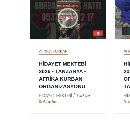
HD
HD
AFRİKA İFTAR
TEBİ
HİDAYET MEKTEBİ
NYA -
2026 İFTAR
BAN
ORGANİZASYONU -
YONU
TANZANYA - AFRİKA
/
Türkçe
HİDAYET MEKTEBİ /
Metin
Duymaz