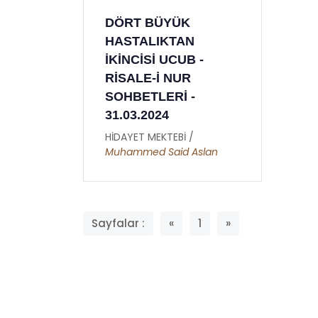
İKİNCİ MEKTUP -
DÖRT BÜYÜK
BİRİNCİ
HATİME ( GIYBET
HASTALIKTAN
RİNCİ
HAKKINDA )
İKİNCİSİ UCUB -
HİDAYET MEKTEBİ /
Burhan
RİSALE-İ NUR
Sabaz
 /
Osman
SOHBETLERİ -
31.03.2024
HİDAYET MEKTEBİ /
Muhammed Said Aslan
Sayfalar :
«
1
»