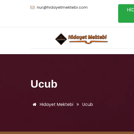
nur@hidayetmektebi.com
Hİ
Ucub
Hidayet Mektebi
Ucub