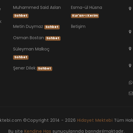
Muhammed Said Aslan
Esma-ül Hüsna
e
Sohbet
Kur'an-ı Kerim
k
Metin Duymaz
İletişim
Sohbet
Osman Bostan
Sohbet
Süleyman Malkoç
Sohbet
Şener Dilek
Sohbet
ktebi.com ©Copyright
2014 - 2026
Hidayet Mektebi
Tüm Hakla
Bu site
Kendine Has
sunucularında barındırılmaktadır.