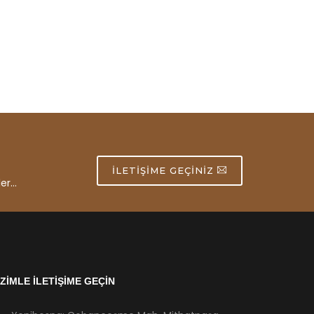
İLETIŞIME GEÇINIZ
er...
İZİMLE İLETİŞİME GEÇİN