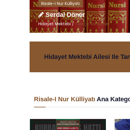
Risale-i Nur Külliyatı
Serdal Döner
Hidayet Mektebi /
Türkçe Sohbetler
Hidayet Mektebi Ailesi Ile Ta
Risale-I Nur Külliyatı
Ana Katego