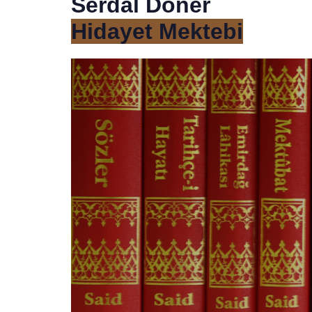
Serdal Döner
Hidayet Mektebi