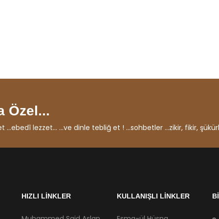
 Özel...
ebedî lezzet... ...ve dinle tebliğ et ! ...sohbetler ...zikir, fikir, şükürl
HIZLI LİNKLER
KULLANIŞLI LİNKLER
B
Muhammed Said Aslan
Esma-ül Hüsna