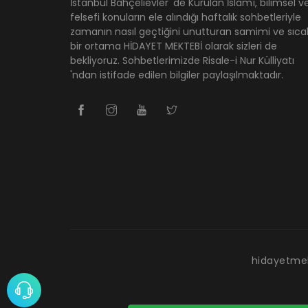
İstanbul Bahçelievler 'de Kurulan İslamî, bilimsel v
felsefi konuların ele alındığı haftalık sohbetleriyle
zamanın nasıl geçtiğini unutturan samimi ve sıca
bir ortama HİDAYET MEKTEBİ olarak sizleri de
bekliyoruz. Sohbetlerimizde Risale-i Nur Külliyatı
'ndan istifade edilen bilgiler paylaşılmaktadır.
hidayetme