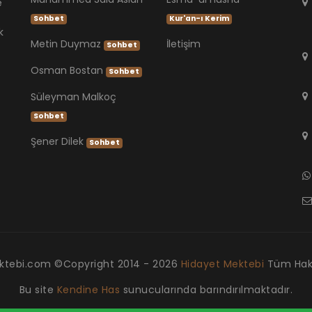
e
Sohbet
Kur'an-ı Kerim
k
Metin Duymaz
İletişim
Sohbet
Osman Bostan
Sohbet
Süleyman Malkoç
Sohbet
Şener Dilek
Sohbet
ktebi.com ©Copyright
2014 - 2026
Hidayet Mektebi
Tüm Hakla
Bu site
Kendine Has
sunucularında barındırılmaktadır.