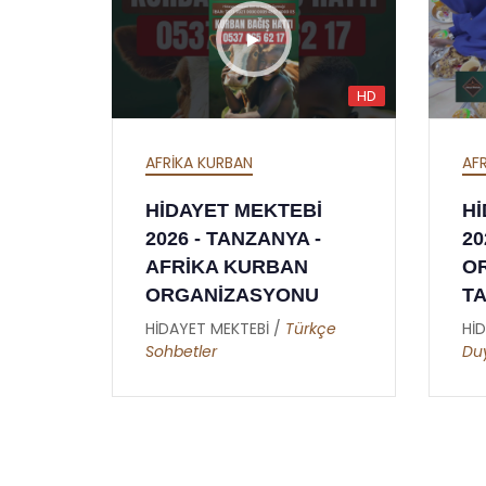
HD
HD
AFRİKA İFTAR
TEBİ
HİDAYET MEKTEBİ
YA -
2026 İFTAR
AN
ORGANİZASYONU -
ONU
TANZANYA - AFRİKA
Türkçe
HİDAYET MEKTEBİ /
Metin
Duymaz