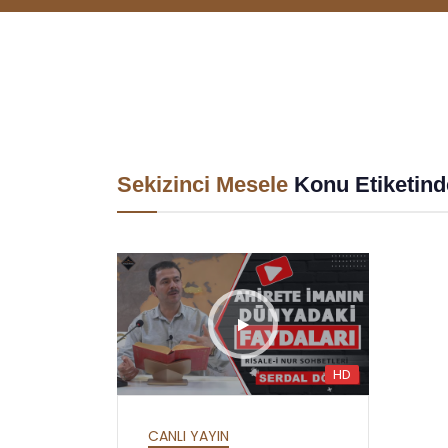
Sekizinci Mesele
Konu Etiketind
HD
HD
HD
LER
HAFTALIK SOHBETLER
MEKTUBAT - YİRMİ
CANLI YAYIN