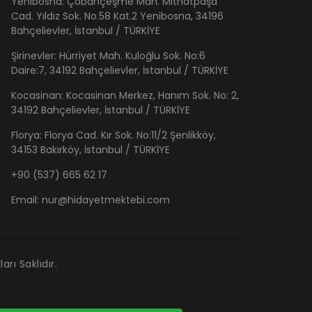
Yenibosna: Çobançeşme Mah. Mithatpaşa
Cad. Yıldız Sok. No.58 Kat.2 Yenibosna, 34196
Bahçelievler, İstanbul / TÜRKİYE
Şirinevler: Hürriyet Mah. Kuloğlu Sok. No:6
Daire:7, 34192 Bahçelievler, İstanbul / TÜRKİYE
Kocasinan: Kocasinan Merkez, Hanım Sok. No: 2,
34192 Bahçelievler, İstanbul / TÜRKİYE
Florya: Florya Cad. Kır Sok. No:11/2 Şenlikköy,
34153 Bakırköy, İstanbul / TÜRKİYE
+90 (537) 665 62 17
Email:
nur@hidayetmektebi.com
rı Saklıdır.