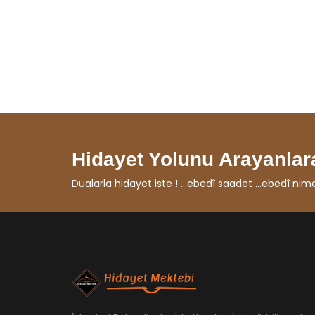
Hidayet Yolunu Arayanlara
Dualarla hidayet iste ! ...ebedî saadet ...ebedî nimet ...