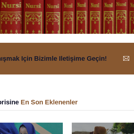
nışmak Için Bizimle Iletişime Geçin!
risine
En Son Eklenenler