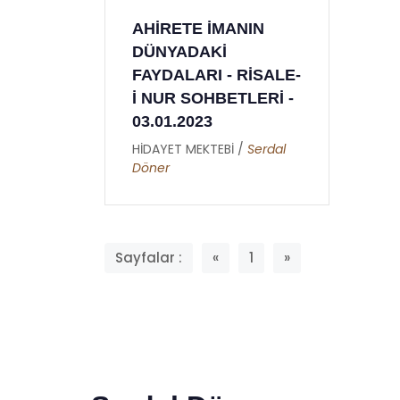
İKİNCİ MEKTUP -
AHİRETE İMANIN
İRİNCİ
HATİME ( GIYBET
DÜNYADAKİ
İNCİ
HAKKINDA )
FAYDALARI - RİSALE-
HİDAYET MEKTEBİ /
Burhan
İ NUR SOHBETLERİ -
Sabaz
/
Osman
03.01.2023
HİDAYET MEKTEBİ /
Serdal
Döner
Sayfalar :
«
1
»