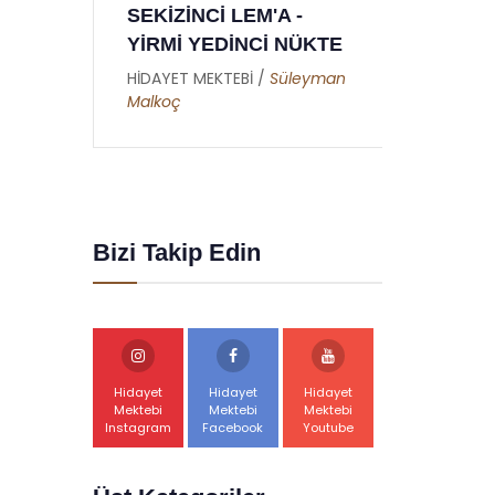
 -
DOKUZUNCU MEKTUP
 NÜKTE
- RAMAZAN RİSALESİ
- ALTINCI NÜKTE
üleyman
HİDAYET MEKTEBİ /
Abdullah
Akbaş
Bizi Takip Edin
Hidayet
Hidayet
Hidayet
Mektebi
Mektebi
Mektebi
Instagram
Facebook
Youtube