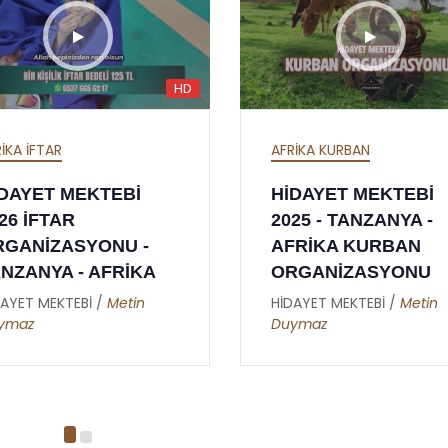
HD
AFRİKA KURBAN
CANLI YAYIN
HİDAYET MEKTEBİ
SÜNNETİ SENİY
2025 - TANZANYA -
DÜNYA SAADETİ
AFRİKA KURBAN
VESİLEDİR - RİS
ORGANİZASYONU
NUR SOHBETLER
28.05.2024
HİDAYET MEKTEBİ /
Metin
Duymaz
HİDAYET MEKTEBİ /
A
Altunkaynak