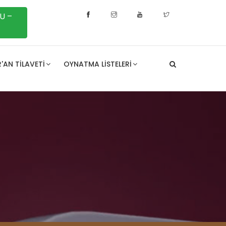
U –
'AN TILAVETI
OYNATMA LISTELERI