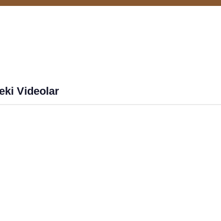
eki Videolar
HD
ALLAH'IN İSİMLERİ
HAFTALIK SOHBETLER
ESMA-ÜL HÜSNA -
LEM'ALAR - YİR