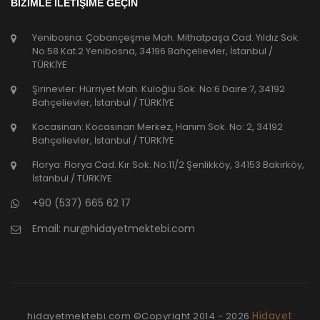
BİZİMLE İLETİŞİME GEÇİN
Yenibosna: Çobançeşme Mah. Mithatpaşa Cad. Yıldız Sok.
No.58 Kat.2 Yenibosna, 34196 Bahçelievler, İstanbul /
TÜRKİYE
Şirinevler: Hürriyet Mah. Kuloğlu Sok. No:6 Daire:7, 34192
Bahçelievler, İstanbul / TÜRKİYE
Kocasinan: Kocasinan Merkez, Hanım Sok. No: 2, 34192
Bahçelievler, İstanbul / TÜRKİYE
Florya: Florya Cad. Kır Sok. No:11/2 Şenlikköy, 34153 Bakırköy,
İstanbul / TÜRKİYE
+90 (537) 665 62 17
Email:
nur@hidayetmektebi.com
Hidayet
hidayetmektebi.com ©Copyright
2014 - 2026