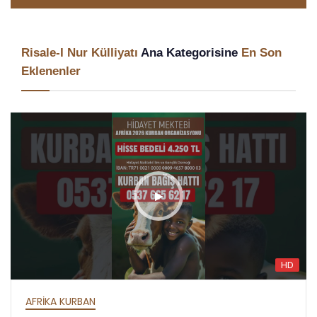
Risale-I Nur Külliyatı
Ana Kategorisine
En Son
Eklenenler
HD
AFRİKA İFTAR