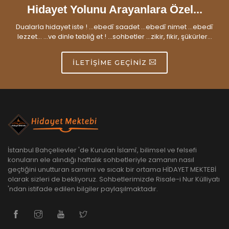
Hidayet Yolunu Arayanlara Özel...
Dualarla hidayet iste ! ...ebedî saadet ...ebedî nimet ...ebedî
lezzet... ...ve dinle tebliğ et ! ...sohbetler ...zikir, fikir, şükürler...
İLETIŞIME GEÇINIZ
İstanbul Bahçelievler 'de Kurulan İslamî, bilimsel ve felsefi
konuların ele alındığı haftalık sohbetleriyle zamanın nasıl
geçtiğini unutturan samimi ve sıcak bir ortama HİDAYET MEKTEBİ
olarak sizleri de bekliyoruz. Sohbetlerimizde Risale-i Nur Külliyatı
'ndan istifade edilen bilgiler paylaşılmaktadır.