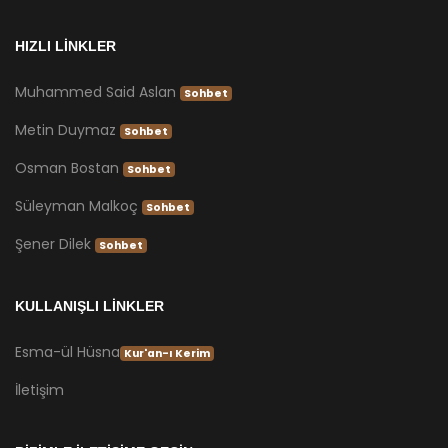
HIZLI LİNKLER
Muhammed Said Aslan
Sohbet
Metin Duymaz
Sohbet
Osman Bostan
Sohbet
Süleyman Malkoç
Sohbet
Şener Dilek
Sohbet
KULLANIŞLI LİNKLER
Esma-ül Hüsna
Kur'an-ı Kerim
İletişim