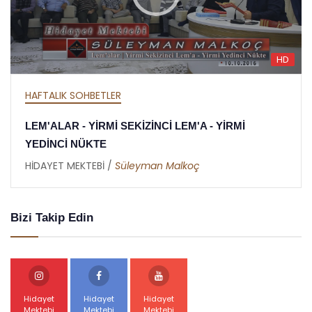
HD
HAFTALIK SOHBETLER
 YİRMİ
MEKTUBAT - YİRMİ DOKUZUNCU ME
RAMAZAN RİSALESİ - ALTINCI NÜKT
HİDAYET MEKTEBİ /
Abdullah Akbaş
Bizi Takip Edin
Hidayet
Hidayet
Hidayet
Mektebi
Mektebi
Mektebi