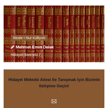
Risale-i Nur Külliyatı
Mehmet Emin Delek
Hidayet Mektebi /
Türkçe Sohbetler
Hidayet Mektebi Ailesi Ile Tanışmak Için Bizimle
Iletişime Geçin!