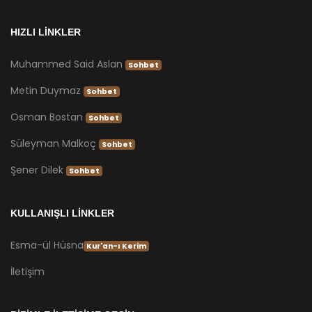
HIZLI LİNKLER
Muhammed Said Aslan
Sohbet
Metin Duymaz
Sohbet
Osman Bostan
Sohbet
Süleyman Malkoç
Sohbet
Şener Dilek
Sohbet
KULLANIŞLI LİNKLER
Esma-ül Hüsna
Kur'an-ı Kerim
İletişim