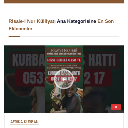
Risale-I Nur Külliyatı
Ana Kategorisine
En Son
Eklenenler
HD
AFRİKA İFTAR