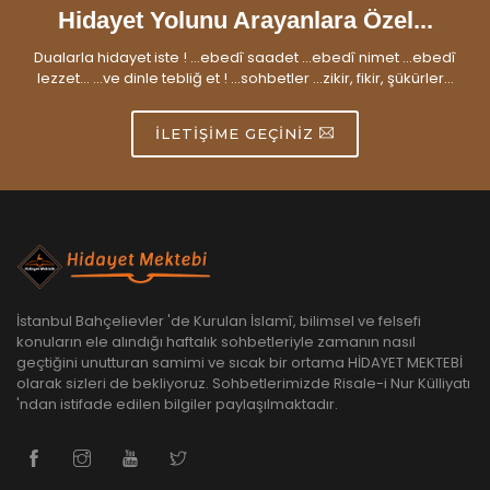
Hidayet Yolunu Arayanlara Özel...
Dualarla hidayet iste ! ...ebedî saadet ...ebedî nimet ...ebedî
lezzet... ...ve dinle tebliğ et ! ...sohbetler ...zikir, fikir, şükürler...
İLETIŞIME GEÇINIZ
İstanbul Bahçelievler 'de Kurulan İslamî, bilimsel ve felsefi
konuların ele alındığı haftalık sohbetleriyle zamanın nasıl
geçtiğini unutturan samimi ve sıcak bir ortama HİDAYET MEKTEBİ
olarak sizleri de bekliyoruz. Sohbetlerimizde Risale-i Nur Külliyatı
'ndan istifade edilen bilgiler paylaşılmaktadır.