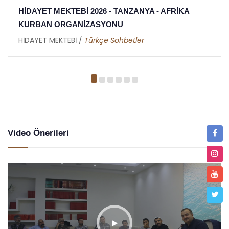
NYA - AFRİKA
HİDAYET MEKTEBİ 2026 İFTAR
TANZANYA - AFRİKA
er
HİDAYET MEKTEBİ /
Metin Duymaz
Video Önerileri