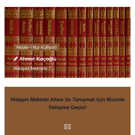
Risale-i Nur Külliyatı
Ahmet Koçoğlu
Hidayet Mektebi /
Türkçe Sohbetler
Hidayet Mektebi Ailesi Ile Tanışmak Için Bizimle
Iletişime Geçin!