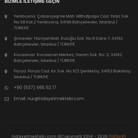
BİZİMLE İLETİŞİME GEÇİN
Yenibosna: Çobançeşme Mah. Mithatpaşa Cad. Yıldız Sok.
No.58 Kat.2 Yenibosna, 34196 Bahçelievler, İstanbul /
TÜRKİYE
Şirinevler: Hürriyet Mah. Kuloğlu Sok. No:6 Daire:7, 34192
Bahçelievler, İstanbul / TÜRKİYE
Kocasinan: Kocasinan Merkez, Hanım Sok. No: 2, 34192
Bahçelievler, İstanbul / TÜRKİYE
Florya: Florya Cad. Kır Sok. No:11/2 Şenlikköy, 34153 Bakırköy,
İstanbul / TÜRKİYE
+90 (537) 665 62 17
Email:
nur@hidayetmektebi.com
Hidayet
hidayetmektebi.com ©Copyright
2014 - 2026