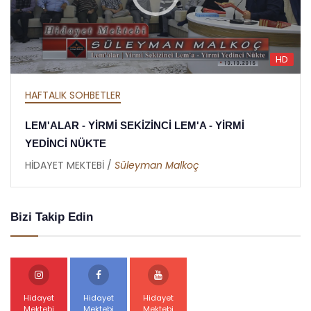
HD
HAFTALIK SOHBETLER
 LEM'A - YİRMİ
MEKTUBAT - YİRMİ DOKUZ
RAMAZAN RİSALESİ - ALTIN
Malkoç
HİDAYET MEKTEBİ /
Abdullah A
Bizi Takip Edin
Hidayet
Hidayet
Hidayet
Mektebi
Mektebi
Mektebi