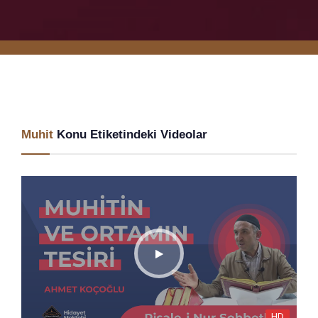
Muhit
Konu Etiketindeki Videolar
HD