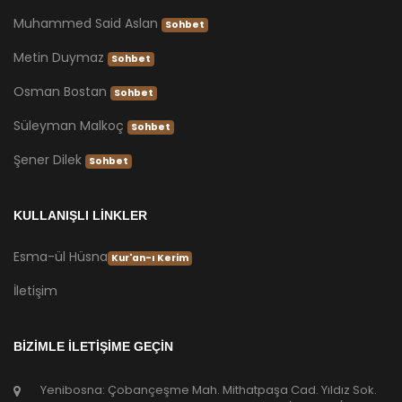
Muhammed Said Aslan
Sohbet
Metin Duymaz
Sohbet
Osman Bostan
Sohbet
Süleyman Malkoç
Sohbet
Şener Dilek
Sohbet
KULLANIŞLI LİNKLER
Esma-ül Hüsna
Kur'an-ı Kerim
İletişim
BİZİMLE İLETİŞİME GEÇİN
Yenibosna: Çobançeşme Mah. Mithatpaşa Cad. Yıldız Sok.