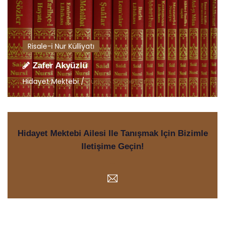
Risale-i Nur Külliyatı
Zafer Akyüzlü
Hidayet Mektebi /
Türkçe Sohbetler
Hidayet Mektebi Ailesi Ile Tanışmak Için Bizimle
Iletişime Geçin!