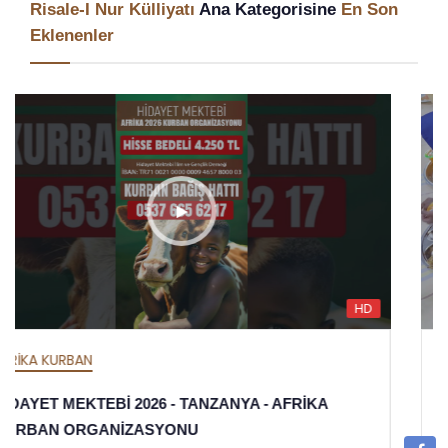
Risale-I Nur Külliyatı
Ana Kategorisine
En Son
Eklenenler
HD
AFRİKA İFTAR
HİDAYET MEKTEBİ 2026 İFTAR ORGANİZASYONU -
TANZANYA - AFRİKA