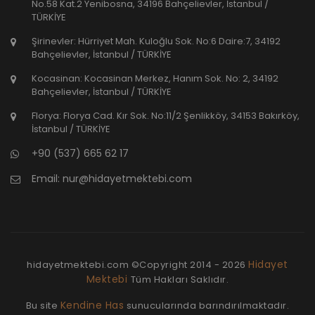
No.58 Kat.2 Yenibosna, 34196 Bahçelievler, İstanbul /
TÜRKİYE
Şirinevler: Hürriyet Mah. Kuloğlu Sok. No:6 Daire:7, 34192
Bahçelievler, İstanbul / TÜRKİYE
Kocasinan: Kocasinan Merkez, Hanım Sok. No: 2, 34192
Bahçelievler, İstanbul / TÜRKİYE
Florya: Florya Cad. Kır Sok. No:11/2 Şenlikköy, 34153 Bakırköy,
İstanbul / TÜRKİYE
+90 (537) 665 62 17
Email:
nur@hidayetmektebi.com
Hidayet
hidayetmektebi.com ©Copyright
2014 - 2026
Mektebi
Tüm Hakları Saklıdır.
Kendine Has
Bu site
sunucularında barındırılmaktadır.