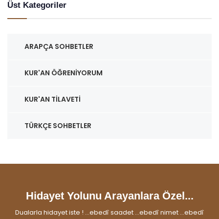
Üst Kategoriler
ARAPÇA SOHBETLER
KUR'AN ÖĞRENIYORUM
KUR'AN TILAVETI
TÜRKÇE SOHBETLER
Hidayet Yolunu Arayanlara Özel...
Dualarla hidayet iste ! ...ebedî saadet ...ebedî nimet ...ebedî