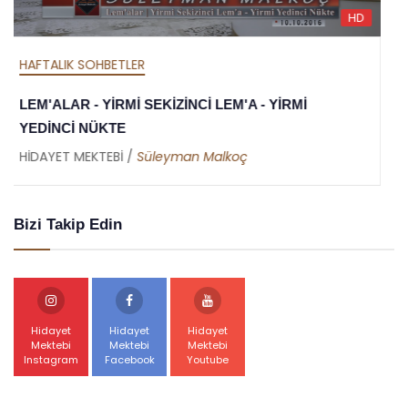
D
H
HAFTALIK SOHBETLER
MEKTUBAT - YİRMİ DOKUZUNCU MEKTUP -
RAMAZAN RİSALESİ - ALTINCI NÜKTE
HİDAYET MEKTEBİ /
Abdullah Akbaş
Bizi Takip Edin
Hidayet
Hidayet
Hidayet
Mektebi
Mektebi
Mektebi
Instagram
Facebook
Youtube