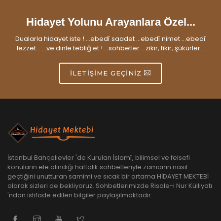
Hidayet Yolunu Arayanlara Özel...
Dualarla hidayet iste ! ...ebedî saadet ...ebedî nimet ...ebedî
lezzet... ...ve dinle tebliğ et ! ...sohbetler ...zikir, fikir, şükürler...
İLETIŞIME GEÇINIZ
İstanbul Bahçelievler 'de Kurulan İslamî, bilimsel ve felsefi
konuların ele alındığı haftalık sohbetleriyle zamanın nasıl
geçtiğini unutturan samimi ve sıcak bir ortama HİDAYET MEKTEBİ
olarak sizleri de bekliyoruz. Sohbetlerimizde Risale-i Nur Külliyatı
'ndan istifade edilen bilgiler paylaşılmaktadır.