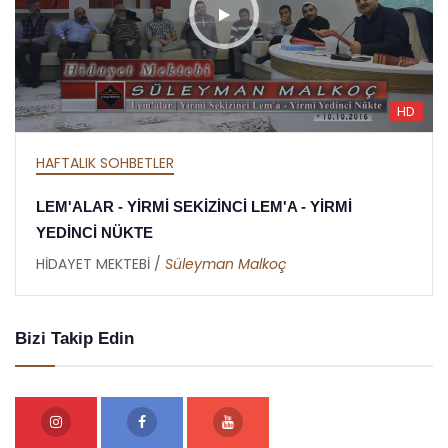
HD
HAFTALIK SOHBETLER
A - YİRMİ
MEKTUBAT - YİRMİ DOKUZUNCU 
RAMAZAN RİSALESİ - ALTINCI N
ç
HİDAYET MEKTEBİ /
Abdullah Akbaş
Bizi Takip Edin