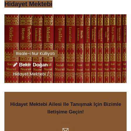
Hidayet Mektebi
Risale-i Nur Külliyatı
Bekir Doğan
Hidayet Mektebi /
Türkçe Sohbetler
Hidayet Mektebi Ailesi Ile Tanışmak Için Bizimle
Iletişime Geçin!