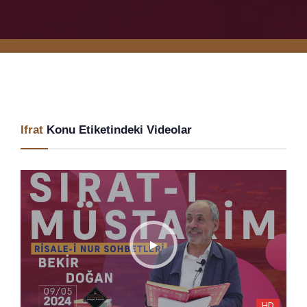
Ifrat
Konu Etiketindeki Videolar
HD