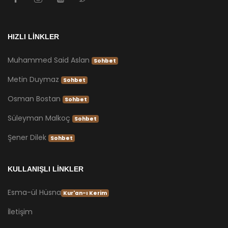
HIZLI LİNKLER
Muhammed Said Aslan
Sohbet
Metin Duymaz
Sohbet
Osman Bostan
Sohbet
Süleyman Malkoç
Sohbet
Şener Dilek
Sohbet
KULLANIŞLI LİNKLER
Esma-ül Hüsna
Kur'an-ı Kerim
İletişim