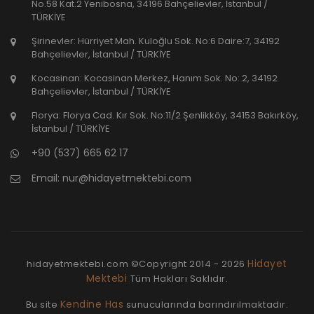
No.58 Kat.2 Yenibosna, 34196 Bahçelievler, İstanbul /
TÜRKİYE
Şirinevler: Hürriyet Mah. Kuloğlu Sok. No:6 Daire:7, 34192
Bahçelievler, İstanbul / TÜRKİYE
Kocasinan: Kocasinan Merkez, Hanım Sok. No: 2, 34192
Bahçelievler, İstanbul / TÜRKİYE
Florya: Florya Cad. Kır Sok. No:11/2 Şenlikköy, 34153 Bakırköy,
İstanbul / TÜRKİYE
+90 (537) 665 62 17
Email:
nur@hidayetmektebi.com
Hidayet
hidayetmektebi.com ©Copyright
2014 - 2026
Mektebi
Tüm Hakları Saklıdır.
Kendine Has
Bu site
sunucularında barındırılmaktadır.