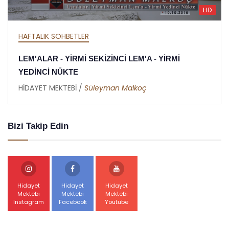
HD
HAFTALIK SOHBETLER
MEKTUBAT - YİRMİ DOKUZUNCU MEKTUP -
RAMAZAN RİSALESİ - ALTINCI NÜKTE
HİDAYET MEKTEBİ /
Abdullah Akbaş
Bizi Takip Edin
Hidayet
Hidayet
Hidayet
Mektebi
Mektebi
Mektebi
Instagram
Facebook
Youtube