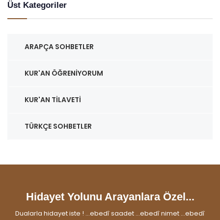
Üst Kategoriler
ARAPÇA SOHBETLER
KUR'AN ÖĞRENIYORUM
KUR'AN TILAVETI
TÜRKÇE SOHBETLER
Hidayet Yolunu Arayanlara Özel...
Dualarla hidayet iste ! ...ebedî saadet ...ebedî nimet ...ebedî