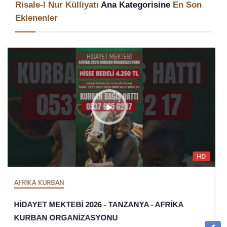
Risale-I Nur Külliyatı
Ana Kategorisine
En Son
Eklenenler
HD
AFRİKA İFTAR
HİDAYET MEKTEBİ 2026 İFTAR ORGANİZASYONU 
TANZANYA - AFRİKA