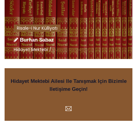
Risale-i Nur Külliyatı
Burhan Sabaz
Hidayet Mektebi /
Türkçe Sohbetler
Hidayet Mektebi Ailesi Ile Tanışmak Için Bizimle
Iletişime Geçin!