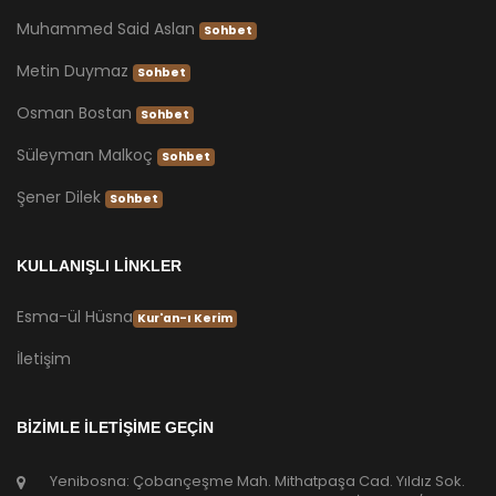
Muhammed Said Aslan
Sohbet
Metin Duymaz
Sohbet
Osman Bostan
Sohbet
Süleyman Malkoç
Sohbet
Şener Dilek
Sohbet
KULLANIŞLI LİNKLER
Esma-ül Hüsna
Kur'an-ı Kerim
İletişim
BİZİMLE İLETİŞİME GEÇİN
Yenibosna: Çobançeşme Mah. Mithatpaşa Cad. Yıldız Sok.