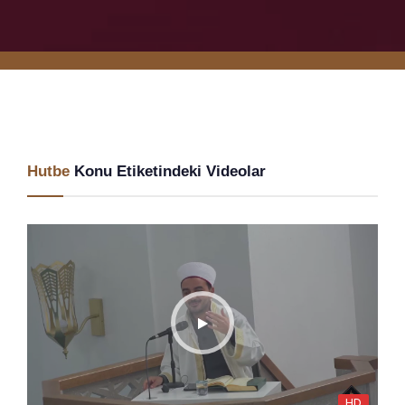
Hutbe
Konu Etiketindeki Videolar
HD