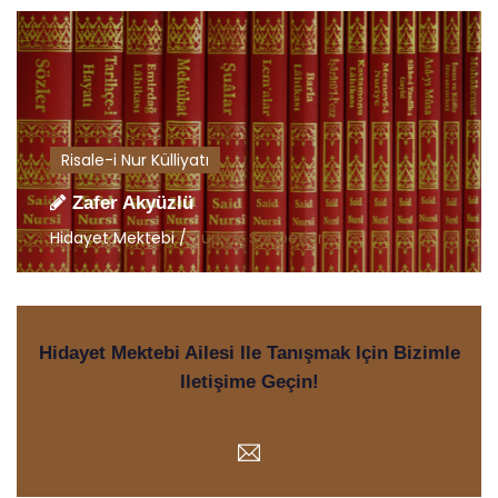
Risale-i Nur Külliyatı
Zafer Akyüzlü
Hidayet Mektebi /
Türkçe Sohbetler
Hidayet Mektebi Ailesi Ile Tanışmak Için Bizimle
Iletişime Geçin!