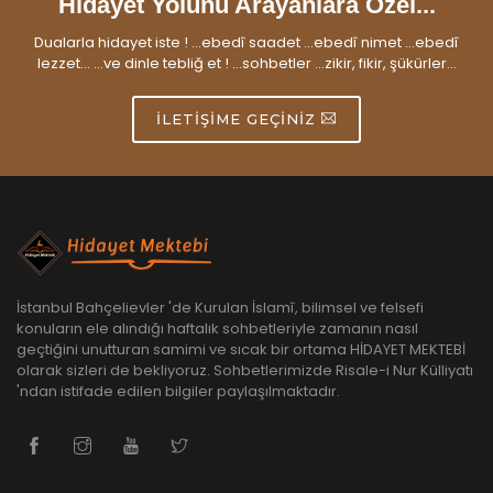
Hidayet Yolunu Arayanlara Özel...
Dualarla hidayet iste ! ...ebedî saadet ...ebedî nimet ...ebedî
lezzet... ...ve dinle tebliğ et ! ...sohbetler ...zikir, fikir, şükürler...
İLETIŞIME GEÇINIZ
İstanbul Bahçelievler 'de Kurulan İslamî, bilimsel ve felsefi
konuların ele alındığı haftalık sohbetleriyle zamanın nasıl
geçtiğini unutturan samimi ve sıcak bir ortama HİDAYET MEKTEBİ
olarak sizleri de bekliyoruz. Sohbetlerimizde Risale-i Nur Külliyatı
'ndan istifade edilen bilgiler paylaşılmaktadır.