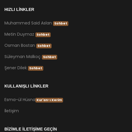
HIZLI LİNKLER
Muhammed Said Aslan
Sohbet
Metin Duymaz
Sohbet
Osman Bostan
Sohbet
Süleyman Malkoç
Sohbet
Şener Dilek
Sohbet
KULLANIŞLI LİNKLER
Esma-ül Hüsna
Kur'an-ı Kerim
İletişim
BİZİMLE İLETİŞİME GEÇİN