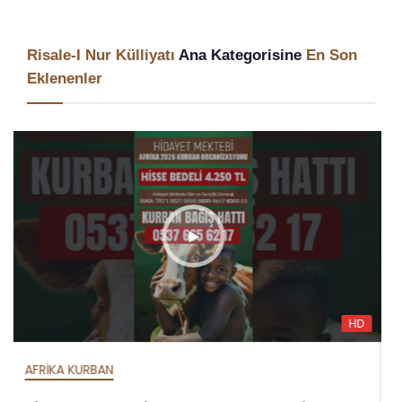
Risale-I Nur Külliyatı
Ana Kategorisine
En Son
Eklenenler
D
H
AFRİKA İFTAR