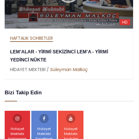
D
H
HAFTALIK SOHBETLER
MEKTUBAT - YİRMİ DOKUZUNCU MEKTUP -
RAMAZAN RİSALESİ - ALTINCI NÜKTE
HİDAYET MEKTEBİ /
Abdullah Akbaş
Bizi Takip Edin
Hidayet
Hidayet
Hidayet
Mektebi
Mektebi
Mektebi
Instagram
Facebook
Youtube