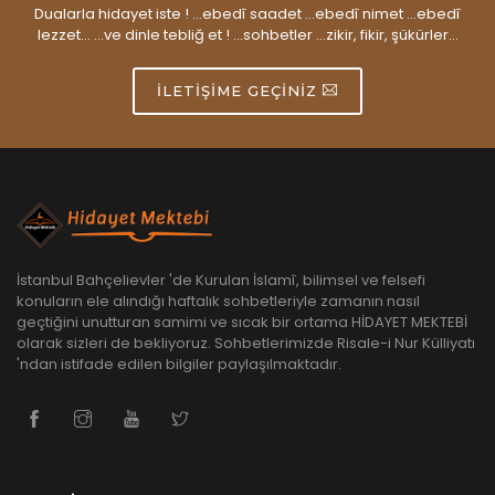
Dualarla hidayet iste ! ...ebedî saadet ...ebedî nimet ...ebedî
lezzet... ...ve dinle tebliğ et ! ...sohbetler ...zikir, fikir, şükürler...
İLETIŞIME GEÇINIZ
İstanbul Bahçelievler 'de Kurulan İslamî, bilimsel ve felsefi
konuların ele alındığı haftalık sohbetleriyle zamanın nasıl
geçtiğini unutturan samimi ve sıcak bir ortama HİDAYET MEKTEBİ
olarak sizleri de bekliyoruz. Sohbetlerimizde Risale-i Nur Külliyatı
'ndan istifade edilen bilgiler paylaşılmaktadır.