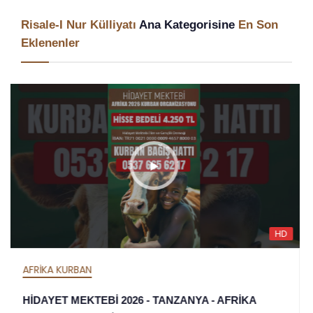
Risale-I Nur Külliyatı
Ana Kategorisine
En Son
Eklenenler
D
H
AFRİKA İFTAR
HİDAYET MEKTEBİ 2026 İFTAR ORGANİZASYONU -