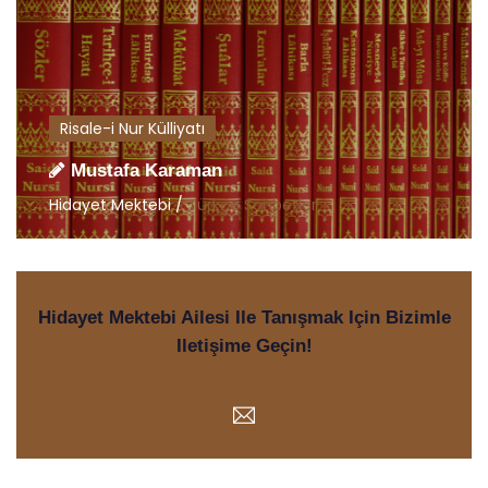
Risale-i Nur Külliyatı
Mustafa Karaman
Hidayet Mektebi /
Türkçe Sohbetler
Hidayet Mektebi Ailesi Ile Tanışmak Için Bizimle
Iletişime Geçin!