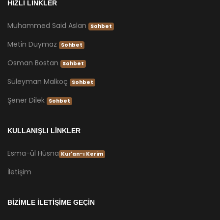
HIZLI LİNKLER
Muhammed Said Aslan
Sohbet
Metin Duymaz
Sohbet
Osman Bostan
Sohbet
Süleyman Malkoç
Sohbet
Şener Dilek
Sohbet
KULLANIŞLI LİNKLER
Esma-ül Hüsna
Kur'an-ı Kerim
İletişim
BİZİMLE İLETİŞİME GEÇİN