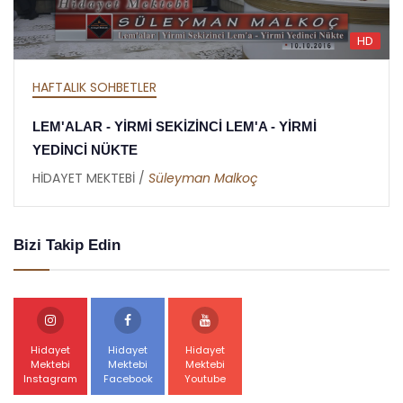
D
H
HAFTALIK SOHBETLER
MEKTUBAT - YİRMİ DOKUZUNCU MEKTUP -
RAMAZAN RİSALESİ - ALTINCI NÜKTE
HİDAYET MEKTEBİ /
Abdullah Akbaş
Bizi Takip Edin
Hidayet
Hidayet
Hidayet
Mektebi
Mektebi
Mektebi
Instagram
Facebook
Youtube