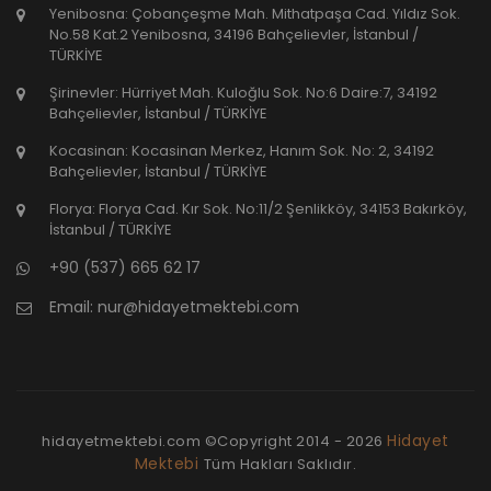
Yenibosna: Çobançeşme Mah. Mithatpaşa Cad. Yıldız Sok.
No.58 Kat.2 Yenibosna, 34196 Bahçelievler, İstanbul /
TÜRKİYE
Şirinevler: Hürriyet Mah. Kuloğlu Sok. No:6 Daire:7, 34192
Bahçelievler, İstanbul / TÜRKİYE
Kocasinan: Kocasinan Merkez, Hanım Sok. No: 2, 34192
Bahçelievler, İstanbul / TÜRKİYE
Florya: Florya Cad. Kır Sok. No:11/2 Şenlikköy, 34153 Bakırköy,
İstanbul / TÜRKİYE
+90 (537) 665 62 17
Email:
nur@hidayetmektebi.com
Hidayet
hidayetmektebi.com ©Copyright
2014 - 2026
Mektebi
Tüm Hakları Saklıdır.