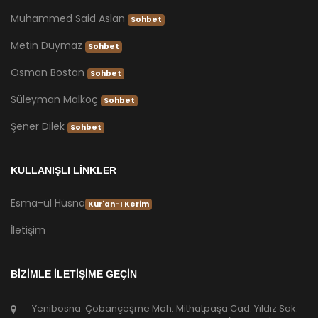
Muhammed Said Aslan
Sohbet
Metin Duymaz
Sohbet
Osman Bostan
Sohbet
Süleyman Malkoç
Sohbet
Şener Dilek
Sohbet
KULLANIŞLI LİNKLER
Esma-ül Hüsna
Kur'an-ı Kerim
İletişim
BİZİMLE İLETİŞİME GEÇİN
Yenibosna: Çobançeşme Mah. Mithatpaşa Cad. Yıldız Sok.