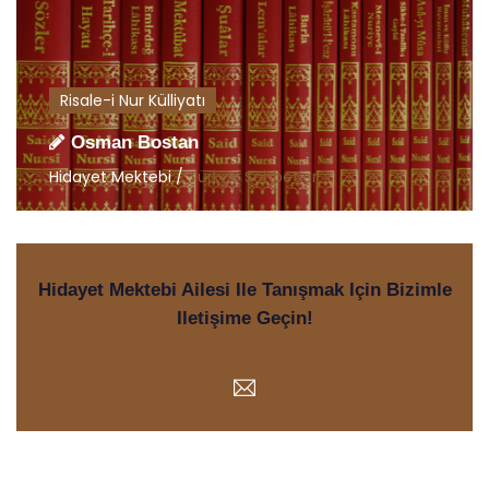
Risale-i Nur Külliyatı
Osman Bostan
Hidayet Mektebi /
Türkçe Sohbetler
Hidayet Mektebi Ailesi Ile Tanışmak Için Bizimle
Iletişime Geçin!