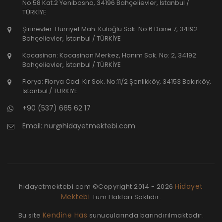
No.58 Kat.2 Yenibosna, 34196 Bahçelievler, İstanbul /
TÜRKİYE
Şirinevler: Hürriyet Mah. Kuloğlu Sok. No:6 Daire:7, 34192
Bahçelievler, İstanbul / TÜRKİYE
Kocasinan: Kocasinan Merkez, Hanım Sok. No: 2, 34192
Bahçelievler, İstanbul / TÜRKİYE
Florya: Florya Cad. Kır Sok. No:11/2 Şenlikköy, 34153 Bakırköy,
İstanbul / TÜRKİYE
+90 (537) 665 62 17
Email:
nur@hidayetmektebi.com
Hidayet
hidayetmektebi.com ©Copyright
2014 - 2026
Mektebi
Tüm Hakları Saklıdır.
Kendine Has
Bu site
sunucularında barındırılmaktadır.