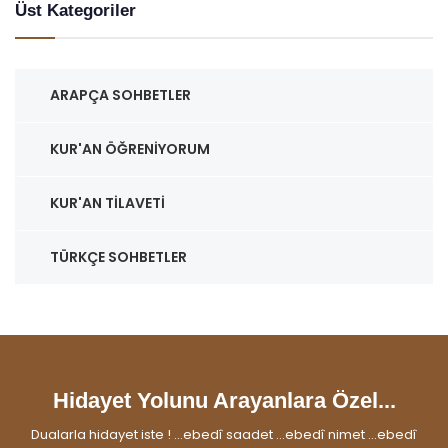
Üst Kategoriler
ARAPÇA SOHBETLER
KUR'AN ÖĞRENIYORUM
KUR'AN TILAVETI
TÜRKÇE SOHBETLER
Hidayet Yolunu Arayanlara Özel...
Dualarla hidayet iste ! ...ebedî saadet ...ebedî nimet ...ebedî